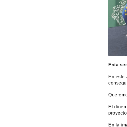
Esta se
En este 
consegui
Queremos
El diner
proyecto
En la im