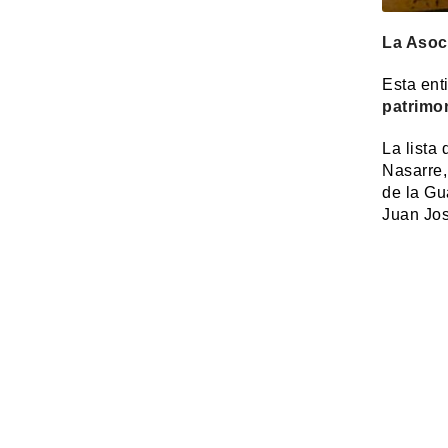
La Asoci
Esta ent
patrimon
La lista
Nasarre,
de la Gu
Juan Jos