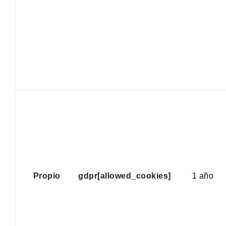
Propio
gdpr[allowed_cookies]
1 año