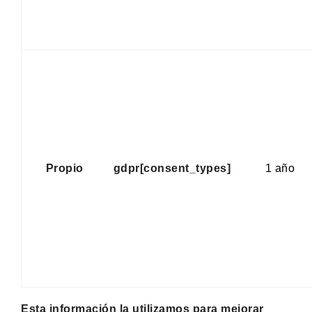
Propio
gdpr[consent_types]
1 año
Esta información la utilizamos para mejorar