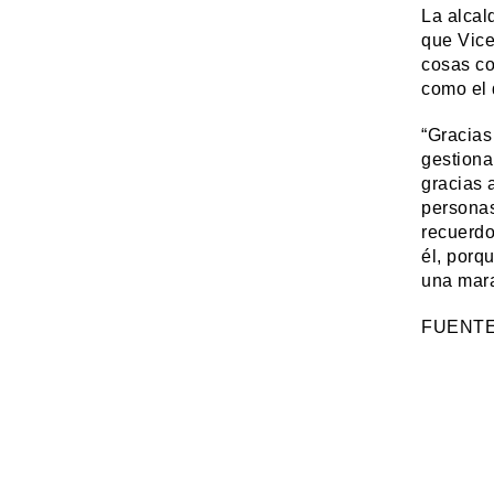
La alcal
que Vice
cosas co
como el 
“Gracias
gestiona
gracias 
personas
recuerdo
él, porq
una mara
FUENT