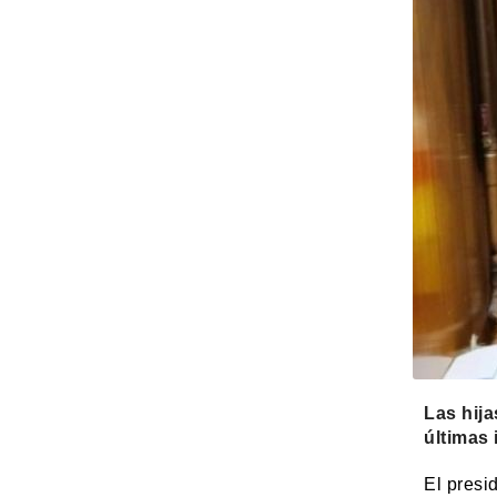
Las hija
últimas 
El presi