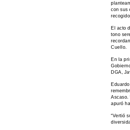
planteam
con sus 
recogido
El acto 
tono ser
recordan
Cuello.
En la pr
Gobierno
DGA, Jav
Eduardo 
remembra
Ascaso. 
apuró ha
“Vertió 
diversid