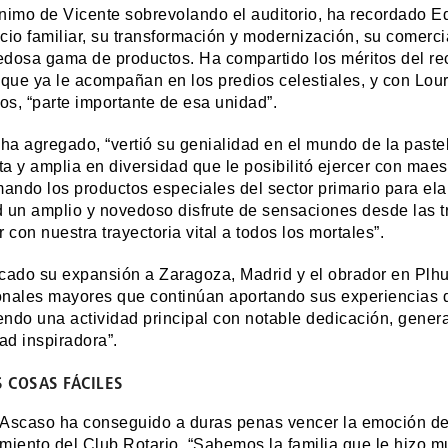
nimo de Vicente sobrevolando el auditorio, ha recordado Ed
cio familiar, su transformación y modernización, su comerci
dosa gama de productos. Ha compartido los méritos del rec
 que ya le acompañan en los predios celestiales, y con Lour
s, “parte importante de esa unidad”.
 ha agregado, “vertió su genialidad en el mundo de la paste
a y amplia en diversidad que le posibilitó ejercer con maest
mando los productos especiales del sector primario para ela
 un amplio y novedoso disfrute de sensaciones desde las t
 con nuestra trayectoria vital a todos los mortales”.
cado su expansión a Zaragoza, Madrid y el obrador en Plhu
nales mayores que continúan aportando sus experiencias du
ndo una actividad principal con notable dedicación, gener
dad inspiradora”.
S COSAS FÁCILES
Ascaso ha conseguido a duras penas vencer la emoción de
miento del Club Rotario. “Sabemos la familia que le hizo mu