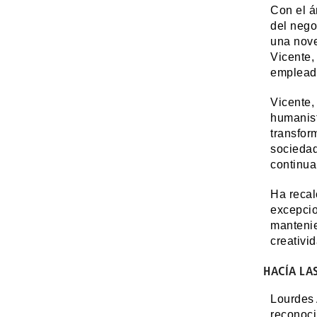
Con el á
del nego
una nove
Vicente,
empleado
Vicente,
humanist
transfor
sociedad
continuar
Ha recal
excepcio
mantenie
creativi
HACÍA LA
Lourdes 
reconoci