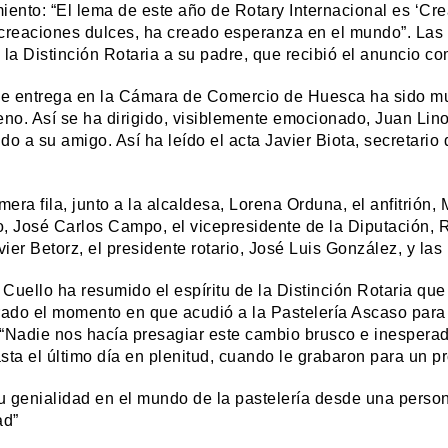
iento: “El lema de este año de Rotary Internacional es ‘Cr
creaciones dulces, ha creado esperanza en el mundo”. Las 
 la Distinción Rotaria a su padre, que recibió el anuncio co
de entrega en la Cámara de Comercio de Huesca ha sido mu
eno. Así se ha dirigido, visiblemente emocionado, Juan Lino
do a su amigo. Así ha leído el acta Javier Biota, secretario
imera fila, junto a la alcaldesa, Lorena Orduna, el anfitrió
, José Carlos Campo, el vicepresidente de la Diputación, Ric
ier Betorz, el presidente rotario, José Luis González, y las
Cuello ha resumido el espíritu de la Distinción Rotaria que
do el momento en que acudió a la Pastelería Ascaso para 
“Nadie nos hacía presagiar este cambio brusco e inesperado
sta el último día en plenitud, cuando le grabaron para un p
su genialidad en el mundo de la pastelería desde una perso
ad”