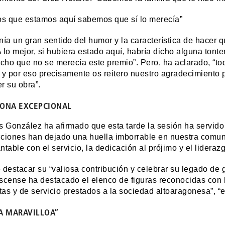
os que estamos aquí sabemos que sí lo merecía”
nía un gran sentido del humor y la característica de hacer 
 A lo mejor, si hubiera estado aquí, habría dicho alguna tont
icho que no se merecía este premio”. Pero, ha aclarado, “t
 y por eso precisamente os reitero nuestro agradecimiento 
r su obra”.
ONA EXCEPCIONAL
s González ha afirmado que esta tarde la sesión ha servid
ciones han dejado una huella imborrable en nuestra com
ntable con el servicio, la dedicación al prójimo y el lideraz
 destacar su “valiosa contribución y celebrar su legado de 
scense ha destacado el elenco de figuras reconocidas con la
as y de servicio prestados a la sociedad altoaragonesa”, “es
A MARAVILLOA”