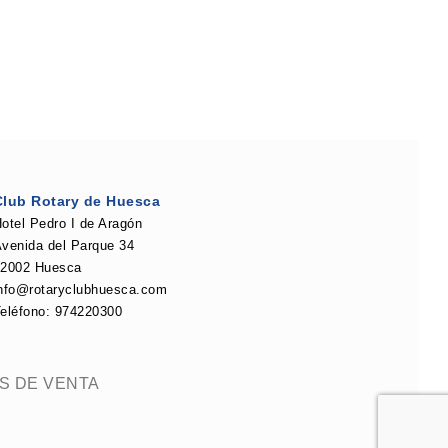
Club Rotary de Huesca
otel Pedro I de Aragón
venida del Parque 34
22002 Huesca
nfo@rotaryclubhuesca.com
eléfono: 974220300
S DE VENTA