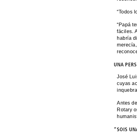
“Todos l
“Papá te
fáciles.
habría d
merecía,
reconoce
UNA PERS
José Lui
cuyas ac
inquebra
Antes de
Rotary o
humanist
“SOIS UN